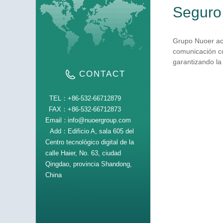
Seguro 
Grupo Nuoer acu
comunicación co
garantizando la 
CONTACT
TEL：
+86-532-66712879
FAX：
+86-532-66712873
Email：
info@nuoergroup.com
Add：
Edificio A, sala 605 del
Centro tecnológico digital de la
calle Haier, No. 63, ciudad
Qingdao, provincia Shandong,
China