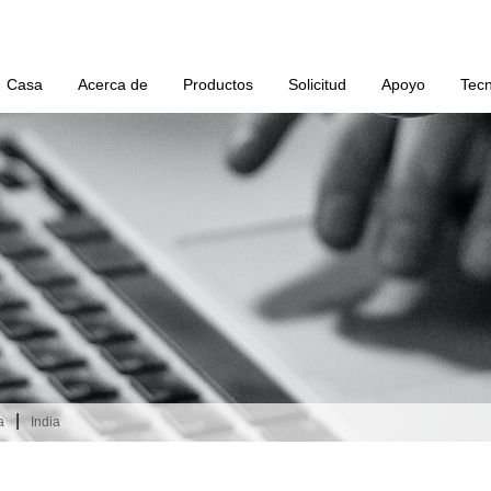
Casa
Acerca de
Productos
Solicitud
Apoyo
Tecn
|
a
India