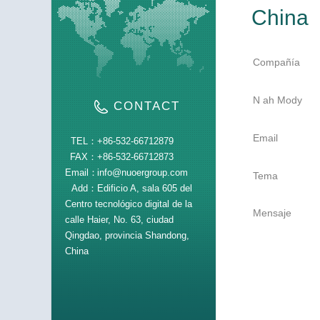
China
Compañía
N ah Mody
CONTACT
Email
TEL：
+86-532-66712879
FAX：
+86-532-66712873
Email：
info@nuoergroup.com
Tema
Add：
Edificio A, sala 605 del
Centro tecnológico digital de la
Mensaje
calle Haier, No. 63, ciudad
Qingdao, provincia Shandong,
China