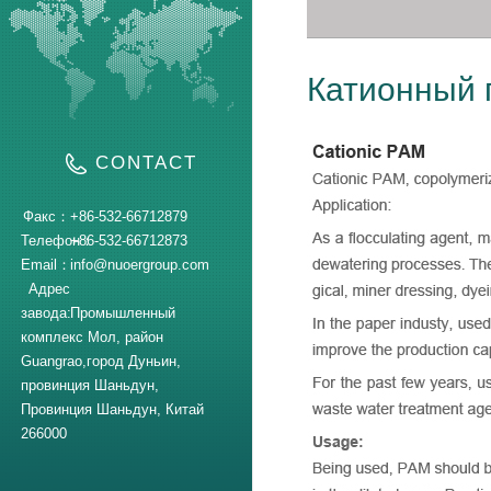
Катионный 
CONTACT
Факс：
+86-532-66712879
Телефон：
+86-532-66712873
Email：
info@nuoergroup.com
Адрес
завода:
Промышленный
комплекс Мол, район
Guangrao,город Дуньин,
провинция Шаньдун,
Провинция Шаньдун, Китай
266000