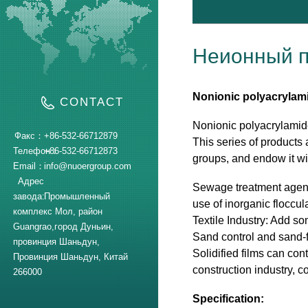
Неионный 
Nonionic polyacrylam
CONTACT
Nonionic polyacrylamide
Факс：
+86-532-66712879
This series of products
Телефон：
+86-532-66712873
groups, and endow it wit
Email：
info@nuoergroup.com
Адрес
Sewage treatment agent
завода:
Промышленный
use of inorganic floccula
комплекс Мол, район
Textile Industry: Add so
Guangrao,город Дуньин,
Sand control and sand-fi
провинция Шаньдун,
Solidified films can con
Провинция Шаньдун, Китай
construction industry, co
266000
Specification: